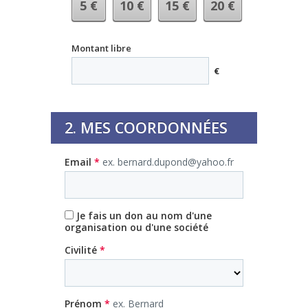
5
€
10
€
15
€
20
€
Montant libre
€
2. MES COORDONNÉES
Email
*
ex. bernard.dupond@yahoo.fr
Je fais un don au nom d'une
organisation ou d'une société
Civilité
*
Prénom
*
ex. Bernard